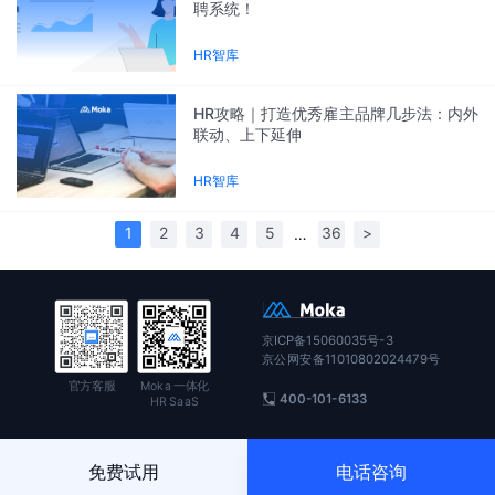
聘系统！
HR智库
HR攻略｜打造优秀雇主品牌几步法：内外
联动、上下延伸
HR智库
1
2
3
4
5
36
>
…
京ICP备15060035号-3
京公网安备11010802024479号
官方客服
Moka 一体化
400-101-6133
HR SaaS
免费试用
电话咨询