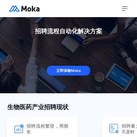
产品
招聘流程自动化解决方案
Moka招聘智能化招聘管理系统
解决方案
招聘流程管理
招入一体
人工智能
企业人才库
客户案例
人事管理一体化
智能制造
招聘数据分析
立即体验Moka
社招
教育
Moka People智能化人力资源管理系统
摩卡研习社
校招
互联网
组织人事
招聘自动化
零售
假勤管理
资源中心
内推
金融
生物医药产业招聘现状
关于我们
薪酬管理
客户故事
电商
员工自助
客户故事
关于 Moka
招聘流程繁琐，周期
招聘量
绩效管理
热门活动
长
不及时
加入我们