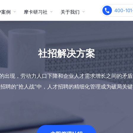
400-101
户案例
摩卡研习社
关于我们
校园招聘
内部推荐
ople智能化人力资源管理系统
关于我们
产品咨询热线
产品咨询热线
连锁零售
电商/跨境电商
干货精选
400-101-6133
400-101-6133
支持雇主品牌、现场面试管理、系
实现全员招聘、社交化招聘、业务
统性能优异
社招解决方案
流程连贯
关于 Moka
客户故事
客户建议及合作
客户建议及合作
voc@mokahr.com
voc@mokahr.com
加入我们
玩转 Moka
”的出现，劳动力人口下降和企业人才需求增长之间的矛
Moka 资讯
媒体报道
智能制造
生物制药/医疗器械
会招聘的“抢人战”中，人才招聘的精细化管理成为破局关键
人事管理一体化
招聘&薪酬&绩效&假勤&组织人事
全模块打通，实现 HR 业务一体化
闭环
官方客服微信 (苏曼)
官方客服微信 (苏曼)