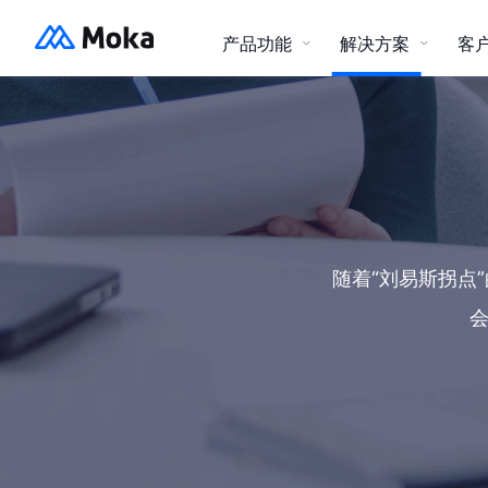
产品功能
解决方案
客
社会招聘
Moka招聘智能化招聘管理系统
Moka Pe
500 强 (中国、世界)
互联网科技
资源中心
招聘流程优化、缩短招聘周期、突
出场景
报告下载
产品资料
随着“刘易斯拐点
游戏
教育
通用解决方案
招聘自动化
设定规则，招聘系统自动、及时、
灵活、智能完成
金融
其他