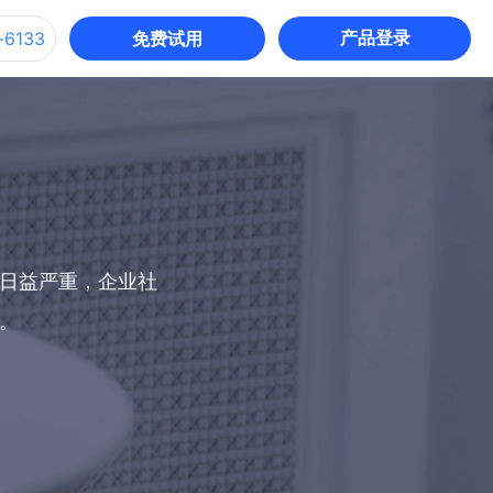
产品登录
-6133
免费试用
招入一体
招聘入职全链路智能协同，数据无
缝流转，定薪建档效率提升
盾日益严重，企业社
。