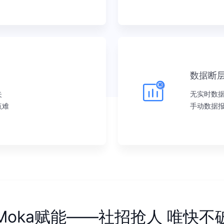
数据断
失
无实时数
点难
手动数据
Moka赋能——社招抢人 唯快不