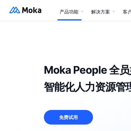
产品功能
解决方案
客
社会招聘
Moka招聘智能化招聘管理系统
Moka Pe
500 强 (中国、世界)
互联网科技
资源中心
招聘流程优化、缩短招聘周期、突
出场景
报告下载
Moka People 全
产品资料
游戏
教育
智能化人力资源管
通用解决方案
招聘自动化
设定规则，招聘系统自动、及时、
灵活、智能完成
免费试用
金融
其他