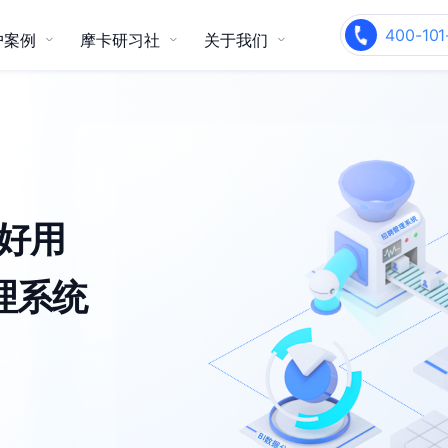
400-101
户案例
摩卡研习社
关于我们
校园招聘
内部推荐
ople智能化人力资源管理系统
关于我们
产品咨询热线
产品咨询热线
连锁零售
电商/跨境电商
干货精选
400-101-6133
400-101-6133
支持雇主品牌、现场面试管理、系
实现全员招聘、社交化招聘、业务
统性能优异
流程连贯
关于 Moka
客户故事
客户建议及合作
客户建议及合作
voc@mokahr.com
voc@mokahr.com
员好用
加入我们
玩转 Moka
Moka 资讯
媒体报道
智能制造
生物制药/医疗器械
理系统
人事管理一体化
招聘&薪酬&绩效&假勤&组织人事
全模块打通，实现 HR 业务一体化
闭环
官方客服微信 (苏曼)
官方客服微信 (苏曼)