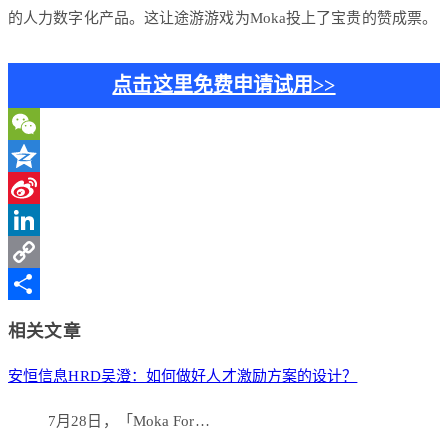
的人力数字化产品。这让途游游戏为Moka投上了宝贵的赞成票。
点击这里免费申请试用>>
WeChat
Qzone
Sina
Weibo
LinkedIn
Copy
Link
分
相关文章
享
安恒信息HRD吴澄：如何做好人才激励方案的设计？
7月28日，「Moka For…