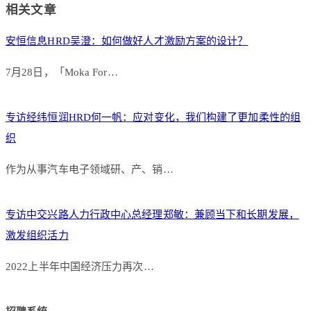
相关文章
安恒信息HRD吴澄：如何做好人才激励方案的设计？
7月28日，「Moka For…
专访经纬恒润HRD何一帆：应对变化，我们构建了更加柔性的组
织
作为从事汽车电子领域研、产、销…
专访中交兴路人力行政中心总经理郑敏：兼顾当下和长期发展，
激发组织活力
2022上半年中国经济压力再次…