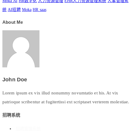
Moka AI
HR数字化
人力资源管理
EHR人力资源管理系统
人事管理系
统
AI招聘
Moka
HR saas
About Me
John Doe
Lorem ipsum ex vix illud nonummy novumtatio et his. At vix
patrioque scribentur at fugitertissi ext scriptaset verterem molestiae.
招聘系统
招聘管理系统