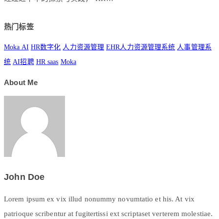
热门标签
Moka AI
HR数字化
人力资源管理
EHR人力资源管理系统
人事管理系
统
AI招聘
HR saas
Moka
About Me
John Doe
Lorem ipsum ex vix illud nonummy novumtatio et his. At vix
patrioque scribentur at fugitertissi ext scriptaset verterem molestiae.