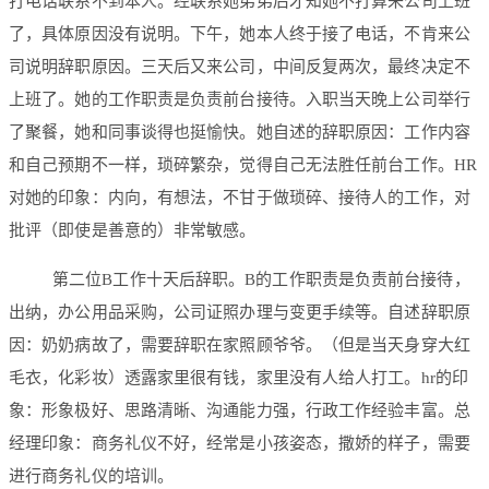
打电话联系不到本人。经联系她弟弟后才知她不打算来公司上班
了，具体原因没有说明。下午，她本人终于接了电话，不肯来公
司说明辞职原因。三天后又来公司，中间反复两次，最终决定不
上班了。她的工作职责是负责前台接待。入职当天晚上公司举行
了聚餐，她和同事谈得也挺愉快。她自述的辞职原因：工作内容
和自己预期不一样，琐碎繁杂，觉得自己无法胜任前台工作。HR
对她的印象：内向，有想法，不甘于做琐碎、接待人的工作，对
批评（即使是善意的）非常敏感。
第二位B工作十天后辞职。B的工作职责是负责前台接待，
出纳，办公用品采购，公司证照办理与变更手续等。自述辞职原
因：奶奶病故了，需要辞职在家照顾爷爷。（但是当天身穿大红
毛衣，化彩妆）透露家里很有钱，家里没有人给人打工。hr的印
象：形象极好、思路清晰、沟通能力强，行政工作经验丰富。总
经理印象：商务礼仪不好，经常是小孩姿态，撒娇的样子，需要
进行商务礼仪的培训。