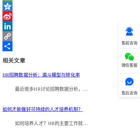
WeChat
Qzone
Sina
Weibo
LinkedIn
售前咨询
Copy
Link
分
相关文章
微信客服
享
HR招聘数据分析：漏斗模型与转化率
最近很多HR讨论招聘数据分析，…
售后咨询
如何才能做好可持续的人才培养机制？
如何培养人才？HR的主要工作就…