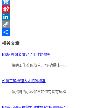
WeChat
Qzone
Sina
Weibo
LinkedIn
Copy
Link
分
相关文章
享
HR招聘细节决定了工作的效率
招聘工作看似简单，"明确需求—…
如何正确梳理人才招聘标准
做招聘的小伙伴不知道有没有这样…
HR千万别只在需要时才想起“招聘渠道”