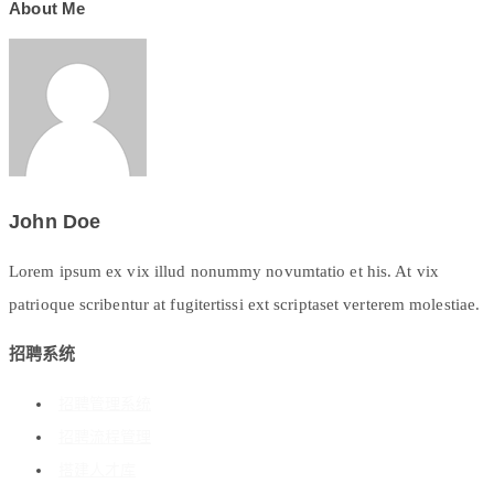
About Me
John Doe
Lorem ipsum ex vix illud nonummy novumtatio et his. At vix
patrioque scribentur at fugitertissi ext scriptaset verterem molestiae.
招聘系统
招聘管理系统
招聘流程管理
搭建人才库