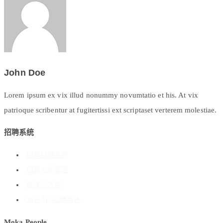
John Doe
Lorem ipsum ex vix illud nonummy novumtatio et his. At vix
patrioque scribentur at fugitertissi ext scriptaset verterem molestiae.
招聘系统
招聘管理系统
招聘流程管理
搭建人才库
海外ATS招聘系统
Moka People