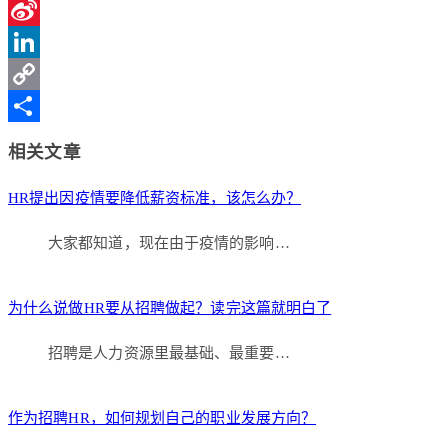
Qzone
Sina
Weibo
LinkedIn
Copy
Link
分
相关文章
享
HR提出因疫情要降低薪资标准，该怎么办？
大家都知道，现在由于疫情的影响…
为什么说做HR要从招聘做起？读完这篇就明白了
招聘是人力资源里最基础、最重要…
作为招聘HR，如何规划自己的职业发展方向？