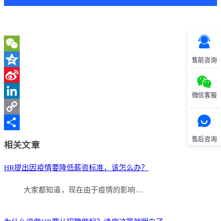
WeChat
售前咨询
Qzone
Sina
微信客服
Weibo
LinkedIn
Copy
Link
分
售后咨询
相关文章
享
HR提出因疫情要降低薪资标准，该怎么办？
大家都知道，现在由于疫情的影响…