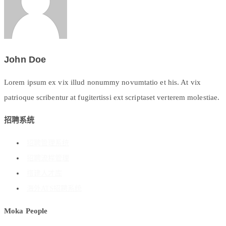
John Doe
Lorem ipsum ex vix illud nonummy novumtatio et his. At vix
patrioque scribentur at fugitertissi ext scriptaset verterem molestiae.
招聘系统
招聘管理系统
招聘流程管理
搭建人才库
海外ATS招聘系统
Moka People