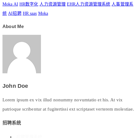
Moka AI
HR数字化
人力资源管理
EHR人力资源管理系统
人事管理系
统
AI招聘
HR saas
Moka
About Me
John Doe
Lorem ipsum ex vix illud nonummy novumtatio et his. At vix
patrioque scribentur at fugitertissi ext scriptaset verterem molestiae.
招聘系统
招聘管理系统