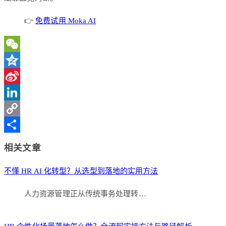
👉
免费试用 Moka AI
WeChat
Qzone
Sina
Weibo
LinkedIn
Copy
Link
分
相关文章
享
不懂 HR AI 化转型？从选型到落地的实用方法
人力资源管理正从传统事务处理转…