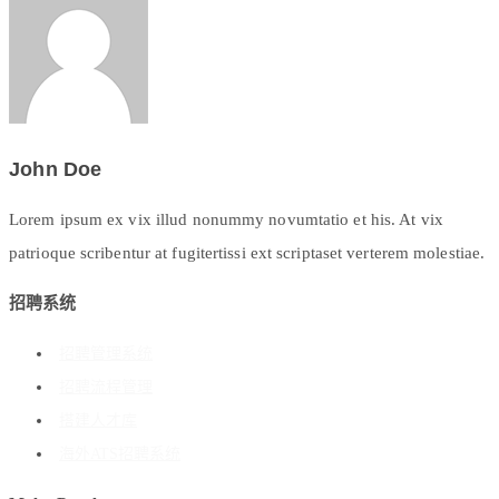
John Doe
Lorem ipsum ex vix illud nonummy novumtatio et his. At vix
patrioque scribentur at fugitertissi ext scriptaset verterem molestiae.
招聘系统
招聘管理系统
招聘流程管理
搭建人才库
海外ATS招聘系统