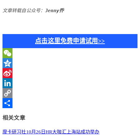
文章转载自公众号：
Jenny乔
点击这里免费申请试用>>
WeChat
Qzone
Sina
Weibo
LinkedIn
Copy
Link
分
相关文章
享
摩卡研习社10月26日HR大咖汇上海站成功举办