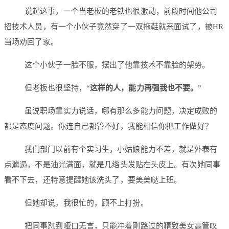
说起这事，一个当老板的老铁也很激动，前段时间他公司
招技术人员，有一个小伙子竟然穿了一双拖鞋就来面试了，被HR
当场劝回了家。
这个小伙子一脸不服，摆出了他靠技术不靠脸的架势。
但老板也很坚持，“
这样的人，能力再强我也不要。
”
虽说职场靠实力说话，哪有那么多能力问题，决定成败的
都是态度问题。你连自己都管不好，我能相信你把工作做好？
我们部门以前有个实习生，小姑娘能力不差，就是外表有
点邋遢，不是油光满面，就是几绺头发贴在头皮上。有次她同事
看不下去，还特意提醒她该洗头了，要美美哒上班。
但她却说，我很忙的，顾不上打扮。
把同事怼到哑口无言，只能冲着刚路过的精致美女高管叹