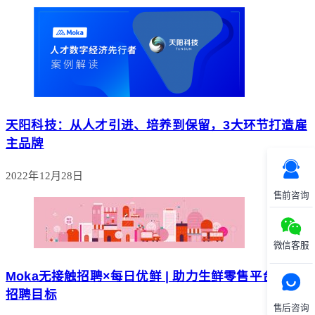
天阳科技：从人才引进、培养到保留，3大环节打造雇
主品牌
2022年12月28日
售前咨询
微信客服
Moka无接触招聘×每日优鲜 | 助力生鲜零售平台达成
招聘目标
售后咨询