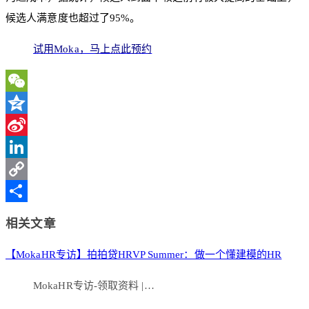
候选人满意度也超过了95%。
试用Moka，马上点此预约
WeChat
Qzone
Sina
Weibo
LinkedIn
Copy
Link
分
相关文章
享
【MokaHR专访】拍拍贷HRVP Summer：做一个懂建模的HR
MokaHR专访-领取资料 |…