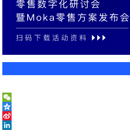
WeChat
Qzone
Sina