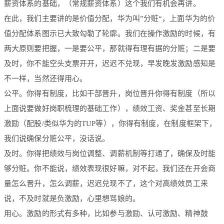
薪资体系的基础，（常规薪资体系）这个我们有机会再讲。
在此，我们主要讲的是价值分配，华为叫”分赃“，上面华为的价
值分配体系图示已大致勾勒了轮廓。我们在操作激励的时候，有
两大原则要把握，一是要公平，那就得有理有据的分赃；二是要
及时，你不能空头支票开开，迟迟不兑现，早发晚发激励感知是
不一样，当然还得用心。
公平。你得有制度，比如干部晋升，岗位晋升你得有制度（所以
上面说要做好岗职梳理的基础工作），绩效工资、奖金甚至长期
激励（配股/类似华为的TUP等），你得有制度，在制度框架下，
我们说确保分赃公平，没话说。
及时。你得把绩效与岗位调整、调薪机制等打通了，确保及时能
够分赃。你不能说，绩效表现很好嘛，对不起，我们还在开会商
量怎么晋升，怎么调薪，迟迟兑现不了，这个对高绩效员工来
说，不及时就是负激励，心里想骂娘的。
用心。激励的形式有多种，比如参与激励、认可激励、精神鼓