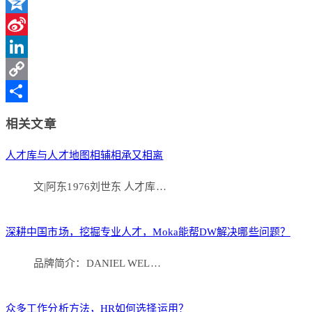
WeChat
Qzone
Sina
Weibo
LinkedIn
Copy
Link
分
相关文章
享
人才库与人才地图相辅相承又相离
文|阿东1976刘世东 人才库…
深耕中国市场，挖掘专业人才，Moka能帮DW解决哪些问题？
品牌简介：DANIEL WEL…
众多工作分析方法，HR如何选择运用？