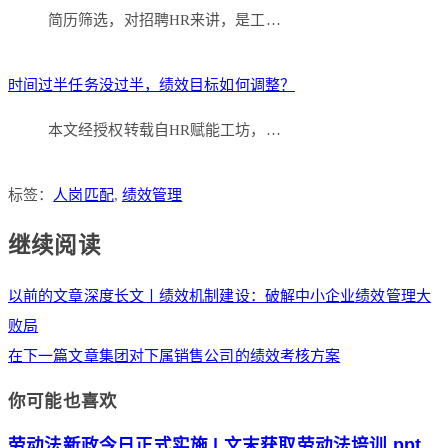
简历筛选，对招聘HR来讲，是工…
时间过半任务没过半，绩效目标如何调整？
本文经授权转载自HR赋能工坊，…
标签：
人岗匹配
,
绩效管理
继续阅读
以前的文章
深度长文丨绩效机制建设：破解中小企业绩效管理大
败局
在下一篇文章
集团对下属销售公司的绩效考核方案
你可能也喜欢
劳动法新政今日正式实施 | 文末获取劳动法培训.ppt