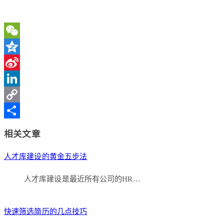
WeChat
Qzone
Sina
Weibo
LinkedIn
Copy
Link
分
相关文章
享
人才库建设的黄金五步法
人才库建设是最近所有公司的HR…
快速筛选简历的几点技巧