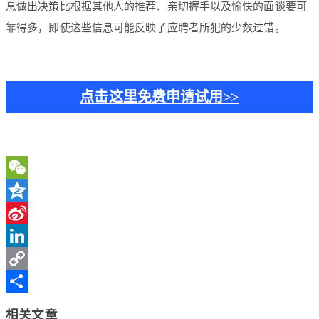
息做出决策比根据其他人的推荐、亲切握手以及愉快的面谈要可
靠得多，即使这些信息可能反映了应聘者所犯的少数过错。
点击这里免费申请试用>>
WeChat
Qzone
Sina
Weibo
LinkedIn
Copy
Link
分
相关文章