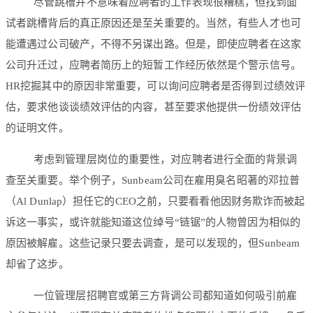
尽管跳槽并不意味着应聘者的工作表现很糟糕，但找到面
试者跳槽背后的真正原因还是至关重要的。当然，有些人才也可
能遭遇过公司破产，不得不另谋出路。但是，即使应聘者在这家
公司升迁过，应聘者简历上的短暂工作经历依然是个警示信号。
HR挖掘其中的原因非常重要，可以询问应聘者是否得到过绩效评
估，要求他谈谈绩效评估的内容，甚至要求他提供一份绩效评估
的证明文件。
考虑到管理层岗位的重要性，对应聘者进行全面的背景调
查至关重要。举个例子，Sunbeam公司在雇用臭名昭著的邓拉普
（Al Dunlap）担任它的CEO之前，只要看看他因财务欺诈而被起
诉这一事实，或许就能知道这位绰号“链锯”的人物曾因为相似的
原因被解雇。这些记录只要去调查，是可以发现的，但Sunbeam
却省了这步。
一位管理层招聘官或第三方背调公司都知道如何吸引前雇