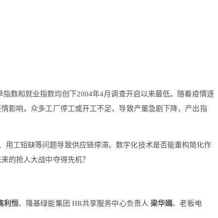
订单指数和就业指数均创下2004年4月调查开启以来最低。随着疫情逐
疫情影响，众多工厂停工或开工不足，导致产量急剧下降，产出指
足、用工短缺等问题导致供应链停滞。数字化技术是否能重构简化作
未来的抢人大战中夺得先机？
高利恒
、隆基绿能集团 HR共享服务中心负责人
梁华嫣
、老板电