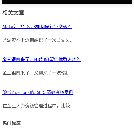
相关文章
Moka刘飞：SaaS如何做行业突破？
蓝湖资本于近期组织了一次蓝湖S…
金三银四来了，HR如何留住优秀人才？
金三银四来了，又迎来了一波“跳…
脸书Facebook的360度绩效考核案例
在企业人力资源管理过程中，比较…
热门标签