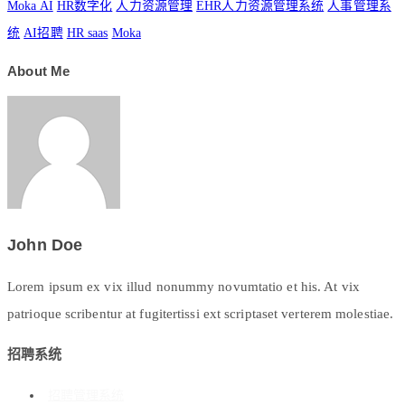
Moka AI
HR数字化
人力资源管理
EHR人力资源管理系统
人事管理系
统
AI招聘
HR saas
Moka
About Me
John Doe
Lorem ipsum ex vix illud nonummy novumtatio et his. At vix
patrioque scribentur at fugitertissi ext scriptaset verterem molestiae.
招聘系统
招聘管理系统