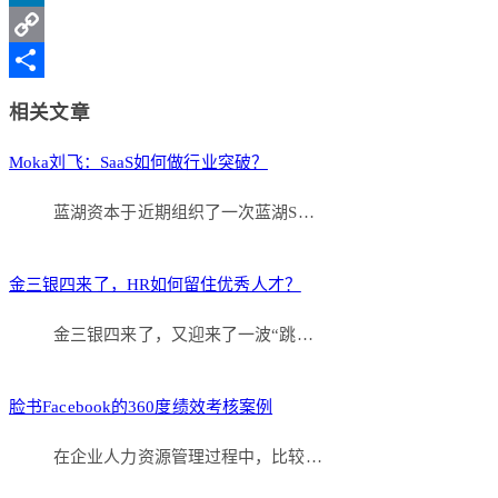
Weibo
LinkedIn
Copy
Link
分
相关文章
享
Moka刘飞：SaaS如何做行业突破？
蓝湖资本于近期组织了一次蓝湖S…
金三银四来了，HR如何留住优秀人才？
金三银四来了，又迎来了一波“跳…
脸书Facebook的360度绩效考核案例
在企业人力资源管理过程中，比较…