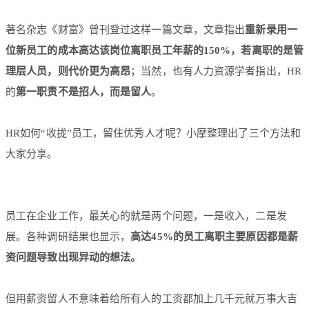
著名杂志《财富》曾刊登过这样一篇文章，文章指出
重新录用一
位新员工的成本高达该岗位离职员工年薪的150%，若离职的是管
理层人员，则代价更为高昂
；当然，也有人力资源学者指出，HR
的
第一职责不是招人，而是留人
。
HR如何“收拢”员工，留住优秀人才呢？小摩整理出了三个方法和
大家分享。
员工在企业工作，最关心的就是两个问题，一是收入，二是发
展。各种调研结果也显示，
高达45%的员工离职主要原因都是薪
资问题导致出现异动的想法
。
但用薪资留人不意味着给所有人的工资都加上几千元就万事大吉