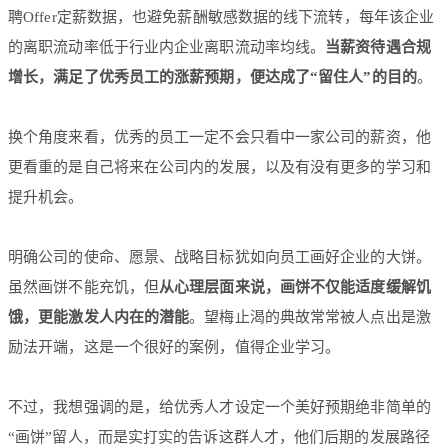
聘Offer定薪数据，也避免薪酬敏感数据的线下流转，每年该企业
的离职流动率低于行业内企业离职流动率均线。
当薪资待遇合规
增长，满足了优秀员工的涨薪预期，便达成了“留住人”的目的
。
换个角度来看，优秀的员工一定不会只看中一家公司的薪资，他
更看重的是自己将来在公司内的发展，以及有没有更多的学习和
提升机会。
明确公司的使命、愿景、战略目标犹如向员工画好企业的大饼。
虽然画饼不能充饥，但
从心理层面来说，画饼不仅能适度缓解饥
饿，更能激发人内在的潜能
。望梅止渴的典故常常被人点出是激
励法开端，这是一个很好的案例，值得企业学习。
不过，我想强调的是，给优秀人才设定一个美好预期绝非简单的
“画饼”留人，而是实打实的告诉这群人才，他们后期的发展路径