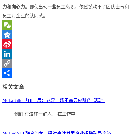
力和向心力
。即使出现一些员工离职，依然撼动不了团队士气和
员工对企业的认同感。
WeChat
Qzone
Sina
Weibo
LinkedIn
Copy
Link
分
相关文章
享
Moka talks「HI」展：这是一场不需要应酬的“活动”
他们 有这样一群人， 在工作中…
Moka&SHL联合沙龙，探讨高速发展企业招聘破局之道