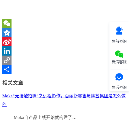
WeChat
售前咨询
Qzone
Sina
Weibo
LinkedIn
微信客服
Copy
Link
分
相关文章
售后咨询
享
Moka“无接触招聘”之远程协作，百丽新零售与赫基集团是怎么做
的
Moka自产品上线开始就构建了…