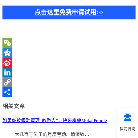
点击这里免费申请试用>>
WeChat
Qzone
Sina
Weibo
LinkedIn
Copy
Link
分
相关文章
享
如果你被假勤管理“教做人”，快来康康Moka People
售前咨询
大几百号员工的月度考勤、请假数…