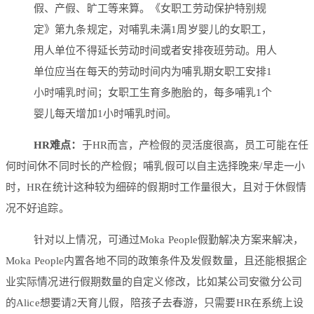
假、产假、旷工等来算。《女职工劳动保护特别规
定》第九条规定，对哺乳未满1周岁婴儿的女职工，
用人单位不得延长劳动时间或者安排夜班劳动。用人
单位应当在每天的劳动时间内为哺乳期女职工安排1
小时哺乳时间；女职工生育多胞胎的，每多哺乳1个
婴儿每天增加1小时哺乳时间。
HR难点：
于HR而言，产检假的灵活度很高，员工可能在任
何时间休不同时长的产检假；哺乳假可以自主选择晚来/早走一小
时，HR在统计这种较为细碎的假期时工作量很大，且对于休假情
况不好追踪。
针对以上情况，可通过Moka People假勤解决方案来解决，
Moka People内置各地不同的政策条件及发假数量，且还能根据企
业实际情况进行假期数量的自定义修改，比如某公司安徽分公司
的Alice想要请2天育儿假，陪孩子去春游，只需要HR在系统上设