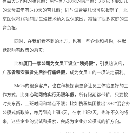
有每天1小时的哺乳假；男性有7-30天的陪产假；3岁以下婴幼儿
的父母每年有5-10天的育儿假；同时试管婴儿也可以报销了，北
京医保将16项辅助生殖技术纳入医保范围，减轻了很多家庭的生
育负担。
同时，在我们看不到的地方，也有一些企业和机构，在默
默影响着政策的落实：
比如
厦门一家公司为女员工设立“姨妈假”，
引发热议后，
广东省和安徽省先后推行痛经假，
成为女员工的一项法定福利。
Moka的很多客户，也在积极探索更多让员工体验更好的工
作方式，比如
心动网络实行无限年假，
所有假期都带薪，只要按
时交东西，上班时间和地点不限；比如携程集团推出“3+2”混合办
公模式新政策，每周到岗上班3天，在家上班2天。也许不久的将
来，这些企业的尝试和探索，会成为企业办公模式的新方向。