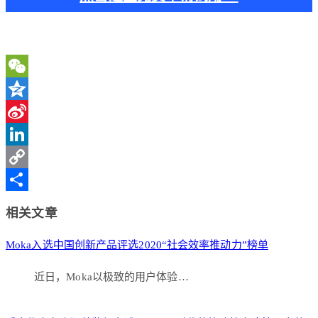
WeChat
Qzone
Sina
Weibo
LinkedIn
Copy
Link
分
相关文章
享
Moka入选中国创新产品评选2020“社会效率推动力”榜单
近日，Moka以极致的用户体验…