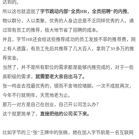
达到的。
所以这也就造就了
字节跳动内部“全员HR，全员招聘”的内推
。
物以群分，人以类聚，优秀的人身边总是不乏同样优秀的人，通
过现有员工的推荐，极大地节省了招聘的成本。
并且，字节HR还会给这些推荐成功的员工发放不菲的推荐费，网
上有人透露，有员工先后共推荐了几大百人，拿到了30多万的推
荐奖金。
当然了，并不是所有职位的需求都是能够内推完成的，对于一些
高职级的需求，
就
需要老大亲自出马了。
张一鸣会去找最优秀的，锲而不舍地挖墙脚。一次不成就两次，
今年不行就明年，天荒地老为止。
那万一对方是自己在创业，自己开公司怎么办？
这个就更简单了，
直接把他的公司买下来。
比如字节的三“张”王牌中的张楠，她在加入字节前是一名互联网