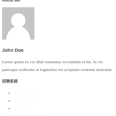
About Me
John Doe
Lorem ipsum ex vix illud nonummy novumtatio et his. At vix
patrioque scribentur at fugitertissi ext scriptaset verterem molestiae.
招聘系统
招聘管理系统
招聘流程管理
搭建人才库