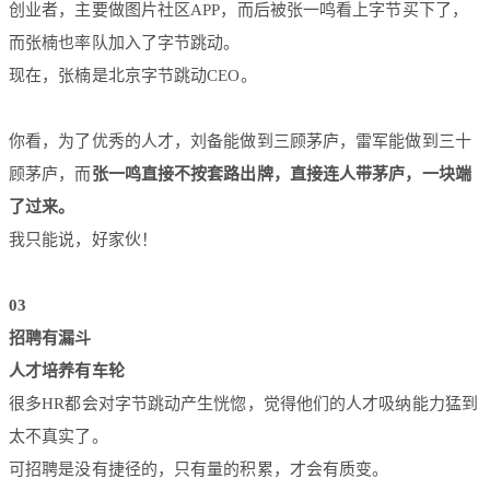
创业者，主要做图片社区APP，而后被张一鸣看上字节买下了，
而张楠也率队加入了字节跳动。
现在，张楠是北京字节跳动CEO。
你看，为了优秀的人才，刘备能做到三顾茅庐，雷军能做到三十
顾茅庐，而
张一鸣直接不按套路出牌，直接连人带茅庐，一块端
了过来。
我只能说，好家伙！
03
招聘有漏斗
人才培养有车轮
很多HR都会对字节跳动产生恍惚，觉得他们的人才吸纳能力猛到
太不真实了。
可招聘是没有捷径的，只有量的积累，才会有质变。