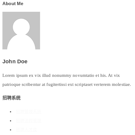
About Me
John Doe
Lorem ipsum ex vix illud nonummy novumtatio et his. At vix
patrioque scribentur at fugitertissi ext scriptaset verterem molestiae.
招聘系统
招聘管理系统
招聘流程管理
搭建人才库