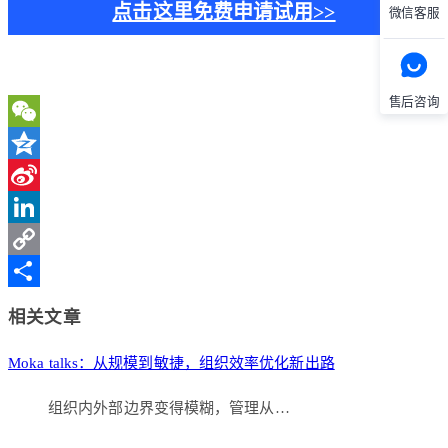
点击这里免费申请试用>>
微信客服
售后咨询
WeChat
Qzone
Sina
Weibo
LinkedIn
Copy
Link
分
相关文章
享
Moka talks：从规模到敏捷，组织效率优化新出路
组织内外部边界变得模糊，管理从…