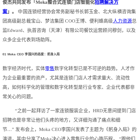
俊杰共同发布「Moka整合式连锁门店智能化
招聘
解决方
案
」。
中国连锁经营协会常务副秘书长郭玉金、北大纵横咨询集
团高级副总裁宝山、梦洁集团 COO王博、便利蜂高级
人力资源
总
监Edward、执首咨询（天津）有限公司餐饮运营顾问穆剑，以及
众多企业代表到场助阵。
01
Moka CEO 李国兴的态度：躬身入局
数字经济时代，实体
零售
数字化转型已是不可逆的趋势。人才作
为企业最重要的资产，尤其是连锁门店人才需求量大、流动性
高，如何科学化的管理和数字化转型是行业专家、企业代表都非
常关心的问题。
“之前一起拜访了一家连锁服装企业，HRD无意间提到门店
招聘也是非常让他们头疼的地方，又详细沟通了痛点和细
节…” 发布会上，Moka CEO李国兴发表了主题为《躬身入局》的
演讲，其中分享了Moka决心进入零售行业的心路历程。 “跟他们