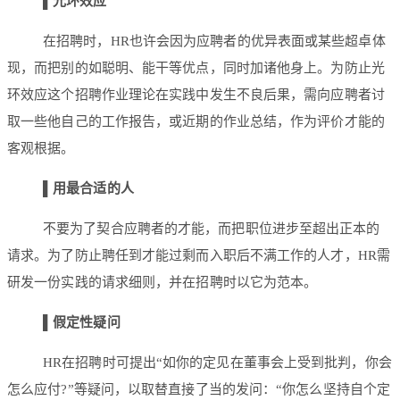
▌
光环效应
在招聘时，HR也许会因为应聘者的优异表面或某些超卓体
现，而把别的如聪明、能干等优点，同时加诸他身上。为防止光
环效应这个招聘作业理论在实践中发生不良后果，需向应聘者讨
取一些他自己的工作报告，或近期的作业总结，作为评价才能的
客观根据。
▌
用最合适的人
不要为了契合应聘者的才能，而把职位进步至超出正本的
请求。为了防止聘任到才能过剩而入职后不满工作的人才，HR需
研发一份实践的请求细则，并在招聘时以它为范本。
▌
假定性疑问
HR在招聘时可提出“如你的定见在董事会上受到批判，你会
怎么应付?”等疑问，以取替直接了当的发问：“你怎么坚持自个定