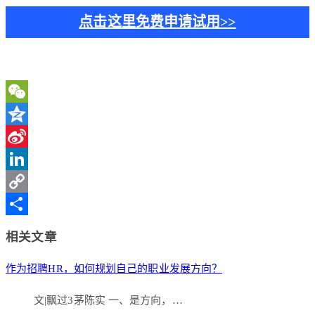
点击这里免费申请试用>>
WeChat
Qzone
Sina
Weibo
LinkedIn
Copy
Link
分
相关文章
享
作为招聘HR，如何规划自己的职业发展方向？
文|飘过3茅陈实 一、是方向，…