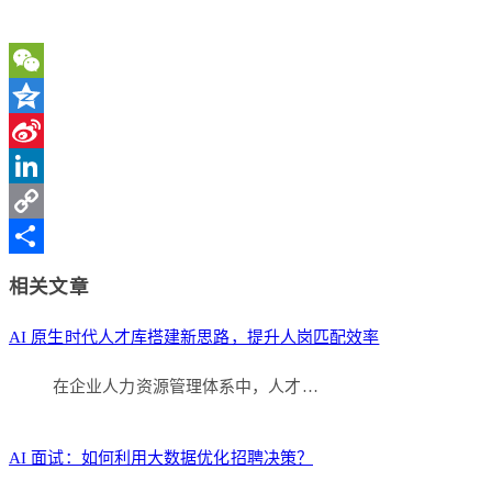
WeChat
Qzone
Sina
Weibo
LinkedIn
Copy
Link
分
相关文章
享
AI 原生时代人才库搭建新思路，提升人岗匹配效率
在企业人力资源管理体系中，人才…
AI 面试：如何利用大数据优化招聘决策？