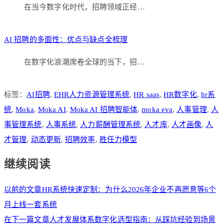
在当今数字化时代，招聘领域正经…
AI 招聘的多面性：优点与缺点全梳理
在数字化浪潮席卷全球的当下，招…
标签：
AI招聘
,
EHR人力资源管理系统
,
HR saas
,
HR数字化
,
hr系
统
,
Moka
,
Moka AI
,
Moka AI 招聘智能体
,
moka eva
,
人事管理
,
人
事管理系统
,
人事系统
,
人力薪酬管理系统
,
人才库
,
人才画像
,
人
才管理
,
动态更新
,
招聘效率
,
胜任力模型
继续阅读
以前的文章
HR系统快速定制：为什么2026年企业不再愿意等6个
月上线一套系统
在下一篇文章
人才发展体系数字化选型指南：从踩坑经验到场景