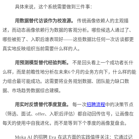
具体来说，这个系统需要做到三件事：
用数据替代访谈作为校准源。
传统画像依赖人的主观描
述，而动态画像依赖行为数据的客观分析。哪些候选人通过了、
哪些被拒了、入职后谁表现好——这些数据比任何一次访谈都更
真实地反映组织当前需要什么样的人。
用预测模型替代经验判断。
不是回头看上一个成功者长什
么样，而是前瞻性地分析在未来6个月的业务方向下，什么样的能
力组合最可能成功。这需要将业务规划数据、团队能力缺口数
据、市场趋势数据综合建模。
用实时反馈替代季度复盘。
每一次
招聘流程
中的决策节点
（筛选、面试、offer、入职后评估）都自动回传信号，让画像在
每天的使用中自我进化，而不是等到下个季度的画像复盘会。
Moka AI 的招聘 Eva 在这方面的实践值得关注：它通过记