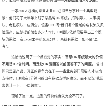
题，但没有触及智慧HR的核心价值——
用数据驱动人才决策
。
一家800人规模的零售企业HR总监曾分享过一个典型场
景：他们花了大半年上线了某品牌HR系统，招聘模块、人事模
块、考勤模块一应俱全。但当CEO问”我们哪个区域的店长流失风
险最高，应该提前储备多少人”时，HR团队依然需要导出三个模
块的数据，在Excel里手动交叉分析。系统有数据，但不会”思
考”。
这恰恰说明了一个反直觉的事实：
智慧HR系统最大的价值
不是替HR省时间，而是让HR能回答以前回答不了的问题。
省时
间只是副产品，真正的竞争力在于——当业务部门需要人才决策
支持时，HR能在5分钟内给出有数据支撑的建议，而不是说”我回
去统计一下，下周给你”。
理解了这一点，选型的评价维度就完全不同了。