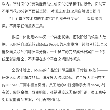
以内。智能面试纪要功能自动生成面试记录和评估报告，面试官
不用再花20分钟写面试反馈。对话式BI让HR用自然语言提问
——”上个季度技术岗的平均招聘周期是多少天”——直接出结
果，不用学任何报表工具。
数据一体化是Moka另一个突出优势。招聘阶段的候选人数
据，入职后自动流转到Moka People的人事模块，绩效考核结果又
能反向关联到招聘质量分析。一个员工的完整成长档案在一个系
统里就能看全，不需要在多个平台之间跳转拼凑。
全员体验上，Moka的产品设计明显区别于传统HR软件——
研发人员占比超过55%，研发投入占比60%，这个投入比例在国
内HR SaaS厂商中相当突出。员工端的AI智能助手支持7×24小时
在线，假期余额、薪资明细、报销进度这类高频问题，员工直接
对话就能得到答案，不用再找HR问。