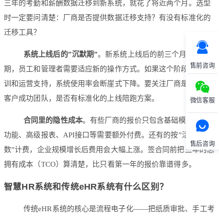
三年的考勤和薪酬数据迁移到新系统，就花了将近两个月。选型
时一定要问清楚：厂商是否提供数据迁移支持？有没有标准化的
迁移工具？
系统上线后的”沉默期”
。新系统上线后的前三个月是关键
售前咨询
期，员工和管理者需要适应新的操作方式。如果这个阶段缺乏培
训和运营支持，系统使用率会断崖式下降。要关注厂商是否配备
客户成功团队，是否有标准化的上线陪跑方案。
微信客服
合同里的隐性成本
。有些厂商的报价只包含基础模块，AI
功能、高级报表、API接口等需要额外付费。还有的按”活跃用户
售后咨询
数”计费，企业规模增长后费用会大幅上涨。签合同前把三年的总
拥有成本（TCO）算清楚，比只看第一年的报价靠谱得多。
智慧HR系统和传统eHR系统有什么区别？
传统eHR系统的核心是流程电子化——把纸质审批、手工考