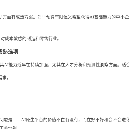
助方面有成熟方案。对于预算有限但又希望获得AI基础能力的中小
、对成本敏感的制造和零售行业。
业的成熟选项
。其AI能力近年在持续加强，尤其在人才分析和预测性洞察方面。适
需求。
能。问题是——AI原生平台的价值不在有没有，而在好不好和会不会进
天差地别。