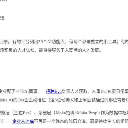
辑
回事。有的平台列出50个AI功能点，但每个都是独立的小工具；有
阶段积累的人才认知，能直接服务于入职后的人才发展。
给企业配了三位AI同事——
招聘Eva
负责人才获取、人事Eva负责日常
oka AI的Eva会主动推进（这3位候选人和上周面试通过的那位背
能层（三位Eva）、系统层（Moka招聘+Moka People作为数据
节——
企业人才库
不再是一个静态的简历仓库，而是持续生长的组