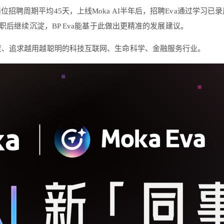
招聘周期平均45天，上线Moka AI半年后，招聘Eva通过学习
职后继续沉淀，BP Eva能基于此做出更精准的发展建议。
深度、追求越用越聪明的科技互联网、生命科学、金融服务行业。