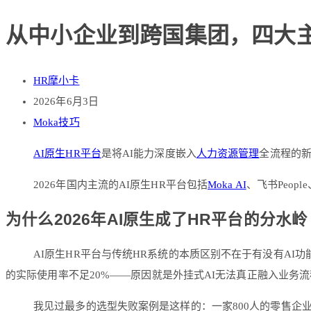
从中小企业到跨国集团，四大主流
HR摩小卡
2026年6月3日
Moka技巧
AI原生HR平台
是将AI能力深度嵌入
人力资源管理
全流程的新
2026年国内主流的AI原生HR平台包括
Moka AI
、飞书Peo
为什么2026年AI原生成了HR平台的分水岭
AI原生HR平台与传统HR系统的本质区别不在于有没有AI功
的实际使用率不足20%——原因就是外挂式AI无法真正融入业务流
我见过最多的选型失败案例是这样的：一家800人的零售企业