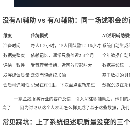
没有AI辅助 vs 有AI辅助：同一场述职会
维度
传统模式
AI述职辅助模
准备时间
每人1-2小时，15人团队需12-16小时
系统自动生成画
数据完整度
依赖记忆，通常只覆盖近2-3个月
全年数据自动
评估一致性
受管理者情绪、近因效应影响大
数据基线统一
发展建议质量
泛泛而谈继续加油
基于数据的具
会后可追溯性
记录在PPT里，下次盘点重新来过
数据沉淀在系
一家金融服务行业的客户反馈：引入AI述职辅助后，他们的
高了——因为讨论从这个人表现怎么样变成了基于这些数据，我们
常见踩坑：上了系统但述职质量没变的三