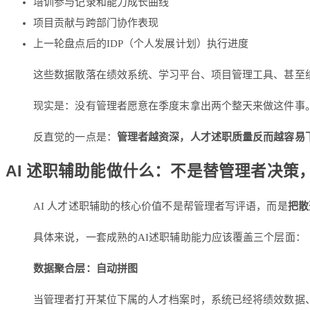
培训参与记录和能力成长曲线
项目贡献与跨部门协作表现
上一轮盘点后的IDP（个人发展计划）执行进度
这些数据散落在绩效系统、学习平台、项目管理工具、甚至
现实是：没有管理者愿意在季度末拿出两个整天来做这件事
反直觉的一点是：
管理者越资深，人才述职质量反而越容易
AI 述职辅助能做什么：不是替管理者决策
AI 人才述职辅助的核心价值不是帮管理者写评语，而是
把散
具体来说，一套成熟的AI述职辅助能力应该覆盖三个层面：
数据聚合层：自动拼图
当管理者打开某位下属的人才档案时，系统已经将绩效数据