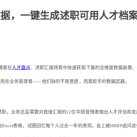
才数据，一键生成述职可用人才档
理者在
人才盘点
、述职汇报场景中快速获取下属的全维度数据画像、
R，而在业务管理者——他们缺的不是意愿，而是趁手的数据武器。
点述职。业务总监需要对直接汇报的12位中层管理者做出人才评估和发
Excel表格，试图回忆每个人过去一年的表现。会上被HRBP追问