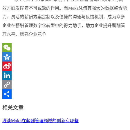
效方面发挥着不可或缺的作用。而Moka凭借其强大的数据整合能
力、灵活的薪酬方案定制以及便捷的沟通与反馈机制，成为众多
企业在薪酬管理数字化转型中的得力助手，助力企业提升薪酬管
理水平，增强企业竞争
WeChat
Qzone
Sina
Weibo
LinkedIn
Copy
Link
分
相关文章
享
浅谈Moka在薪酬管理领域的创新有哪些