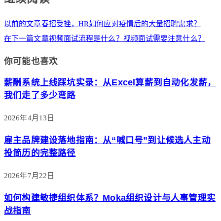
以前的文章
春招受挫，HR如何应对疫情后的大量招聘需求？
在下一篇文章
视频面试流程是什么？视频面试需要注意什么？
你可能也喜欢
薪酬系统上线踩坑实录：从Excel算薪到自动化发薪，
我们走了多少弯路
2026年4月13日
雇主品牌建设落地指南：从“喊口号”到让候选人主动
投简历的完整路径
2026年7月22日
如何构建敏捷组织体系？Moka组织设计与人事管理实
战指南