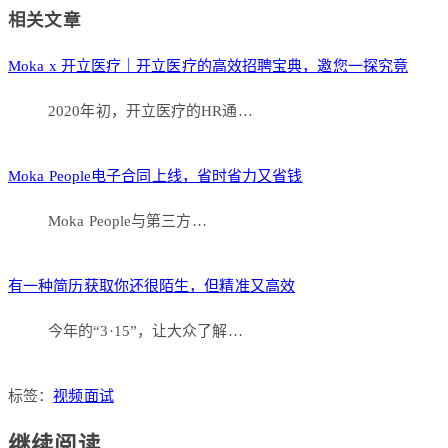
Link
分
相关文章
享
Moka x 开立医疗｜开立医疗的高效招聘宝典，邀您一探究竟
2020年初，开立医疗的HR通…
Moka People电子合同上线，省时省力又省钱
Moka People与第三方…
有一种简历获取你还很陌生，但精准又高效
今年的“3·15”，让大众了解…
标签：
视频面试
继续阅读