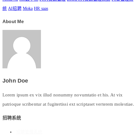
统
AI招聘
Moka
HR saas
About Me
John Doe
Lorem ipsum ex vix illud nonummy novumtatio et his. At vix
patrioque scribentur at fugitertissi ext scriptaset verterem molestiae.
招聘系统
招聘管理系统