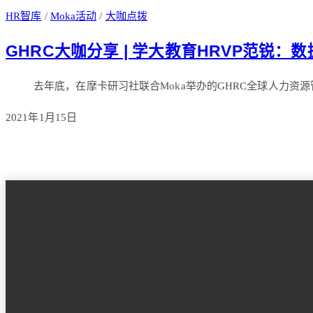
HR智库
/
Moka活动
/
大咖点拨
GHRC大咖分享 | 学大教育HRVP范锐
去年底，在摩卡研习社联合Moka举办的GHRC全球人力资源
2021年1月15日