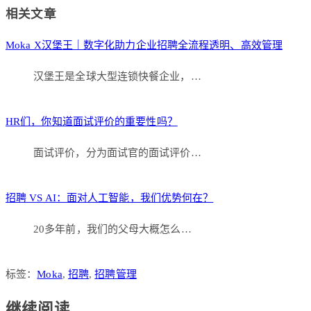
Link
分
相关文章
享
Moka X汉堡王｜数字化助力企业招聘全流程透明、高效管理
汉堡王是全球大型连锁快餐企业，…
HR们，你知道面试评价的重要性吗？
面试评价，分为面试官的面试评价…
招聘 VS AI：面对人工智能，我们优势何在？
20多年前，我们的父母大概怎么…
标签：
Moka
,
招聘
,
招聘管理
继续阅读