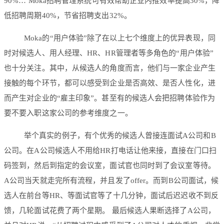
90%… Moka招聘管理系统可有效帮助企业内推效率提高30%，降
低招聘周期40%，节省招聘支出32%。
Moka的“用户体验”除了在以上七个维度上的优异表现，同
时对候选人、用人经理、HR、HR管理者等多角色的“用户体验”
也十分关注。其中，从候选人的角度而言，他们与一家企业产生
接触的每个环节，都可以感受到企业是否高效、是否人性化，进
而产生对企业的“雇主印象”。甚至有的候选人会把招聘体验作为
要不要入职这家公司的参考维度之一。
举个真实的例子，有个优秀的候选人曾接连面试A公司和B
公司。在A公司候选人不用给HR打电话让他来接，直接在门口扫
码签到，然后到指定的会议室，面试官也同时到了会议室等待。
A公司当天就走完所有流程，并且发了offer。而到B公司面试，候
选人在前台等HR、等面试官等了十几分钟，面试后迟迟收不到反
馈，几轮面试花费了两个星期。 最后候选人果断选择了A公司，