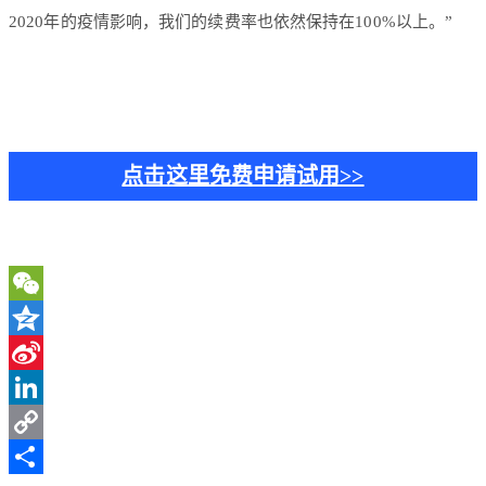
2020年的疫情影响，我们的续费率也依然保持在100%以上。”
点击这里免费申请试用>>
WeChat
Qzone
Sina
Weibo
LinkedIn
Copy