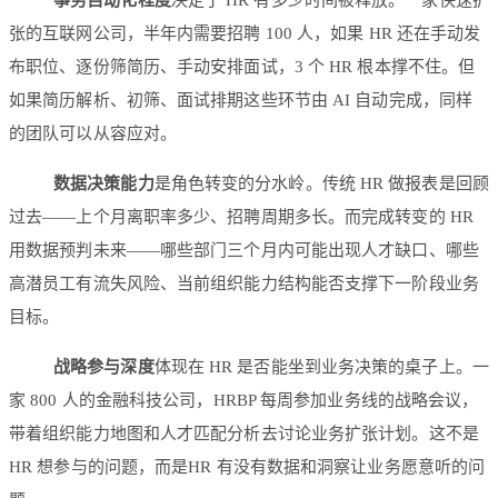
事务自动化程度
决定了 HR 有多少时间被释放。一家快速扩
张的互联网公司，半年内需要招聘 100 人，如果 HR 还在手动发
布职位、逐份筛简历、手动安排面试，3 个 HR 根本撑不住。但
如果简历解析、初筛、面试排期这些环节由 AI 自动完成，同样
的团队可以从容应对。
数据决策能力
是角色转变的分水岭。传统 HR 做报表是回顾
过去——上个月离职率多少、招聘周期多长。而完成转变的 HR
用数据预判未来——哪些部门三个月内可能出现人才缺口、哪些
高潜员工有流失风险、当前组织能力结构能否支撑下一阶段业务
目标。
战略参与深度
体现在 HR 是否能坐到业务决策的桌子上。一
家 800 人的金融科技公司，HRBP 每周参加业务线的战略会议，
带着组织能力地图和人才匹配分析去讨论业务扩张计划。这不是
HR 想参与的问题，而是HR 有没有数据和洞察让业务愿意听的问