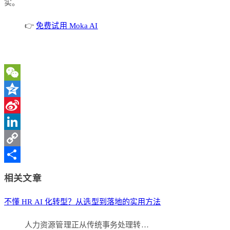
实。
👉
免费试用 Moka AI
WeChat
Qzone
Sina
Weibo
LinkedIn
Copy
Link
分
相关文章
享
不懂 HR AI 化转型？从选型到落地的实用方法
人力资源管理正从传统事务处理转…