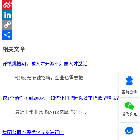
Qzone
Sina
Weibo
LinkedIn
Copy
Link
分
相关文章
享
谨慎跳槽期，做人才开源不如做人才激活
“即使无接触招聘，企业也需要把…
售前咨询
仅1个动作招到200人，如何让招聘团队效率指数型增长？
最近非常非常多的HR来摩卡研习…
微信客服
集团公司流程优化五步进行曲