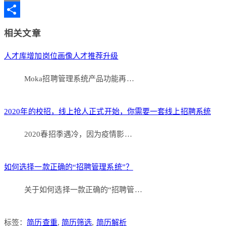
Copy
Link
分
相关文章
享
人才库增加岗位画像人才推荐升级
Moka招聘管理系统产品功能再…
2020年的校招，线上抢人正式开始，你需要一套线上招聘系统
2020春招季遇冷，因为疫情影…
如何选择一款正确的“招聘管理系统”？
关于如何选择一款正确的“招聘管…
标签：
简历查重
,
简历筛选
,
简历解析