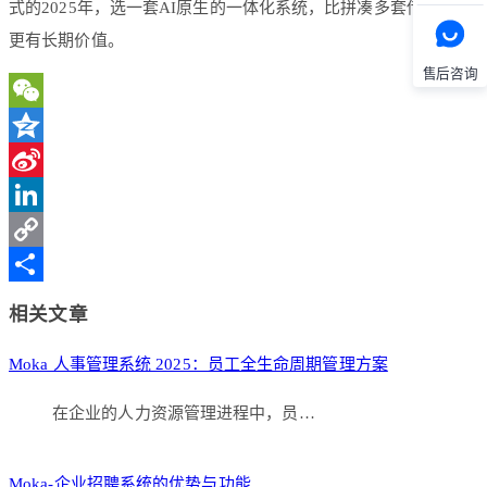
式的2025年，选一套AI原生的一体化系统，比拼凑多套传统工具
更有长期价值。
售后咨询
WeChat
Qzone
Sina
Weibo
LinkedIn
Copy
Link
分
相关文章
享
Moka 人事管理系统 2025：员工全生命周期管理方案
在企业的人力资源管理进程中，员…
Moka-企业招聘系统的优势与功能