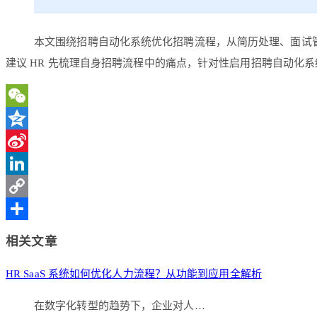
本文围绕招聘自动化系统优化招聘流程，从简历处理、面试管
建议 HR 先梳理自身招聘流程中的痛点，针对性启用招聘自动化
WeChat
Qzone
Sina
Weibo
LinkedIn
Copy
Link
分
相关文章
享
HR SaaS 系统如何优化人力流程？从功能到应用全解析
在数字化转型的趋势下，企业对人…