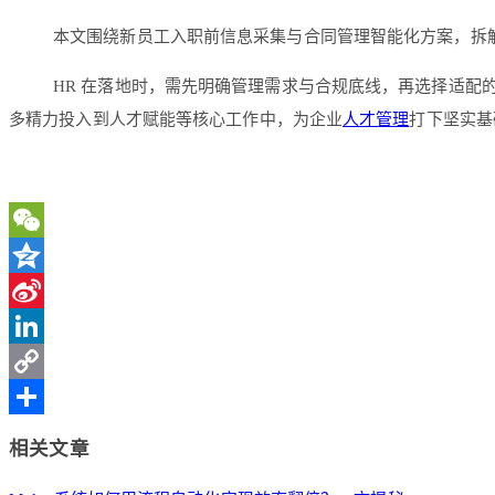
本文围绕新员工入职前信息采集与合同管理智能化方案，拆
HR 在落地时，需先明确管理需求与合规底线，再选择适配
多精力投入到人才赋能等核心工作中，为企业
人才管理
打下坚实基
WeChat
Qzone
Sina
Weibo
LinkedIn
Copy
Link
分
相关文章
享