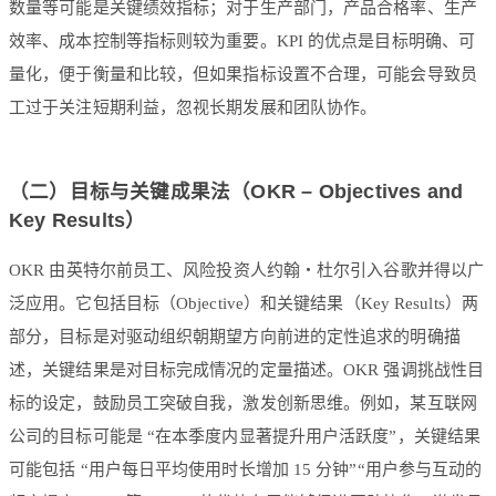
数量等可能是关键绩效指标；对于生产部门，产品合格率、生产
效率、成本控制等指标则较为重要。KPI 的优点是目标明确、可
量化，便于衡量和比较，但如果指标设置不合理，可能会导致员
工过于关注短期利益，忽视长期发展和团队协作。
（二）目标与关键成果法（OKR – Objectives and
Key Results）
OKR 由英特尔前员工、风险投资人约翰・杜尔引入谷歌并得以广
泛应用。它包括目标（Objective）和关键结果（Key Results）两
部分，目标是对驱动组织朝期望方向前进的定性追求的明确描
述，关键结果是对目标完成情况的定量描述。OKR 强调挑战性目
标的设定，鼓励员工突破自我，激发创新思维。例如，某互联网
公司的目标可能是 “在本季度内显著提升用户活跃度”，关键结果
可能包括 “用户每日平均使用时长增加 15 分钟”“用户参与互动的