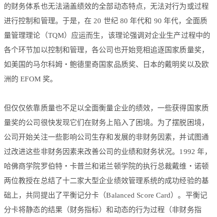
的财务体系也无法涵盖绩效的全部动态特点，无法对行为或过程
进行控制和管理。于是，在 20 世纪 80 年代和 90 年代，全面质
量管理理论（TQM）应运而生，该理论强调对企业生产过程中的
各个环节加以控制和管理，各公司也开始竞相追逐国家质量奖，
如美国的马尔科姆・鲍德里奇国家品质奖、日本的戴明奖以及欧
洲的 EFOM 奖。
但仅仅依靠质量也不足以全面衡量企业的绩效，一些获得国家质
量奖的公司很快发现它们在财务上陷入了困境。为了摆脱困境，
公司开始关注一些影响公司生存和发展的非财务因素，并试图通
过改进这些非财务因素来改善公司的业绩和财务状况。1992 年，
哈佛商学院罗伯特・卡普兰和诺兰顿学院的执行总裁戴维・诺顿
两位教授在总结了十二家大型企业绩效管理系统的成功经验的基
础上，共同提出了平衡记分卡（Balanced Score Card）。平衡记
分卡将静态的结果（财务指标）和动态的行为过程（非财务指