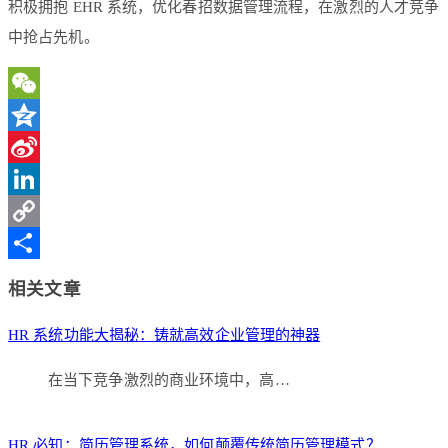
积极拥抱 EHR 系统，优化春招数据管理流程，在激烈的人才竞争
中抢占先机。
WeChat
Qzone
Sina
Weibo
LinkedIn
Copy
Link
分
相关文章
享
HR 系统功能大揭秘：铸就高效企业管理的神器
在当下竞争激烈的商业环境中，高…
HR 必知：简历管理系统，如何颠覆传统简历管理模式？