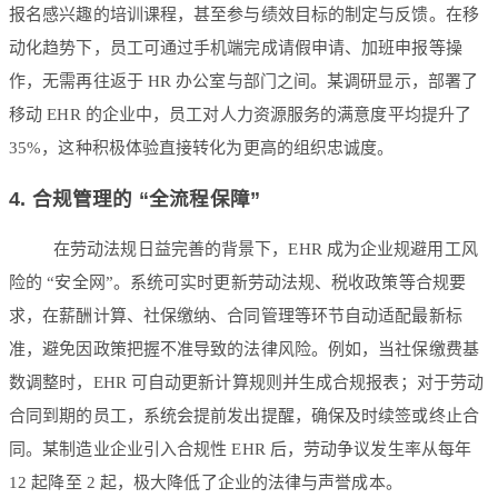
报名感兴趣的培训课程，甚至参与绩效目标的制定与反馈。在移
动化趋势下，员工可通过手机端完成请假申请、加班申报等操
作，无需再往返于 HR 办公室与部门之间。某调研显示，部署了
移动 EHR 的企业中，员工对人力资源服务的满意度平均提升了
35%，这种积极体验直接转化为更高的组织忠诚度。
4. 合规管理的 “全流程保障”
在劳动法规日益完善的背景下，EHR 成为企业规避用工风
险的 “安全网”。系统可实时更新劳动法规、税收政策等合规要
求，在薪酬计算、社保缴纳、合同管理等环节自动适配最新标
准，避免因政策把握不准导致的法律风险。例如，当社保缴费基
数调整时，EHR 可自动更新计算规则并生成合规报表；对于劳动
合同到期的员工，系统会提前发出提醒，确保及时续签或终止合
同。某制造业企业引入合规性 EHR 后，劳动争议发生率从每年
12 起降至 2 起，极大降低了企业的法律与声誉成本。