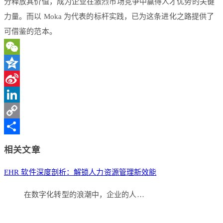
分释放其价值，成为企业在激烈市场竞争中赢得人才优势的关键
力量。而以 Moka 为代表的标杆实践，已为这条进化之路提供了
可借鉴的范本。
WeChat
Qzone
Sina
Weibo
LinkedIn
Copy
Link
分
相关文章
享
EHR 软件深度剖析：解锁人力资源管理新效能
在数字化转型的浪潮中，企业的人…