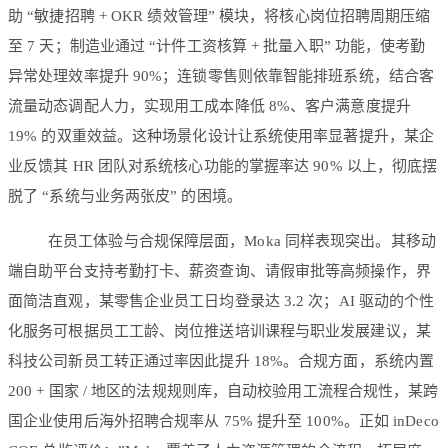
助 “敏捷招聘 + OKR 绩效管理” 模块，将核心岗位招聘周期压缩
至 7 天；制造业通过 “计件工资核算 + 批量入职” 功能，使考勤
异常处理效率提升 90%；连锁零售则依靠智能排班系统，结合客
流量动态调配人力，实现用工成本降低 8%、客户满意度提升
19% 的双重效益。这种场景化设计让系统使用率显著提升，某企
业反馈其 HR 团队对系统核心功能的掌握率达 90% 以上，彻底摆
脱了 “系统与业务两张皮” 的困境。
在员工体验与合规保障层面，Moka 同样表现突出。其移动
端自助平台支持考勤打卡、薪资查询、请假审批等高频操作，界
面简洁直观，某零售企业员工日均登录达 3.2 次；AI 驱动的个性
化服务可根据员工工龄、岗位推送培训课程与职业发展建议，某
科技公司新员工转正通过率因此提升 18%。合规方面，系统内置
200 + 国家 / 地区的法规规则库，自动校验用工流程合规性，某跨
国企业使用后海外招聘合规率从 75% 提升至 100%。正如 inDeco