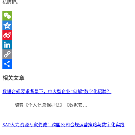
私防护。
WeChat
Qzone
Sina
Weibo
LinkedIn
Copy
Link
分
相关文章
享
数据合规要求背景下，中大型企业“何解”数字化招聘？
随着《个人信息保护法》《数据安…
SAP人力资源专家龚诚：跨国公司合规运营策略与数字化实践