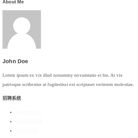
About Me
John Doe
Lorem ipsum ex vix illud nonummy novumtatio et his. At vix
patrioque scribentur at fugitertissi ext scriptaset verterem molestiae.
招聘系统
招聘管理系统
招聘流程管理
搭建人才库