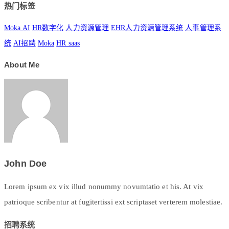
热门标签
Moka AI
HR数字化
人力资源管理
EHR人力资源管理系统
人事管理系
统
AI招聘
Moka
HR saas
About Me
John Doe
Lorem ipsum ex vix illud nonummy novumtatio et his. At vix
patrioque scribentur at fugitertissi ext scriptaset verterem molestiae.
招聘系统