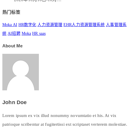
热门标签
Moka AI
HR数字化
人力资源管理
EHR人力资源管理系统
人事管理系
统
AI招聘
Moka
HR saas
About Me
John Doe
Lorem ipsum ex vix illud nonummy novumtatio et his. At vix
patrioque scribentur at fugitertissi ext scriptaset verterem molestiae.