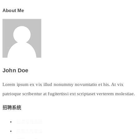
About Me
John Doe
Lorem ipsum ex vix illud nonummy novumtatio et his. At vix
patrioque scribentur at fugitertissi ext scriptaset verterem molestiae.
招聘系统
招聘管理系统
招聘流程管理